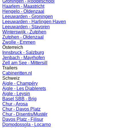
Groningen - Roodeschool
Haarlem - Maastricht
Hengelo - Oldenzaal
Leeuwarden - Groningen
Leeuwarden - Harlingen Haven
Leeuwarden - Stavoren
Winterswijk - Zutphen
Zutphen - Oldenzaal
Zwolle - Emmen
Österreich
Innsbruck - Salzburg
Jenbach - Mayrhofen
Zell am See - Mittersill
Trailers
Cabineritten.nl
Schweiz
Aigle - Champéry
Aigle - Les Diablerets
Aigle - Leysin
Basel SBB - Brig
Chur - Arosa
Chur - Davos Platz
Chur - Disentis/Mustér
Davos Platz - Filisur
Domodossola - Locarno