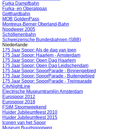
Furka Dampfbahn
Furka- en Oberalppas
Gotthardbahn
MOB GoldenPass
Montreux-Berner Oberland-Bahn
Noodweer 2005
Schöllenenbahn
Schweizerische Bundesbahnen (SBB)
Niederlande
175 Jaar Spoor: Als de dag van toen
175 Jaar Spoor: Haarlem - Amsterdam
175 Jaar Spoor: Open Dag Haarlem
175 Jaar Spoor: Open Dag Leidschendam
175 Jaar Spoor: SpoorParade - Binnengebied
175 Jaar Spoor: SpoorParade - Buitengebied
175 Jaar Spoor: SpoorParade - Treinparade
CityNightLine
Electrische Museumtramlijn Amsterdam
Eurospoor 2012
Eurospoor 2018
FStM Stoomweekend
Huider Jubileumfeest 2010
Huider Jubileumfeest 2015
Iconen van het Spoor
Museum Buurtspoorweg