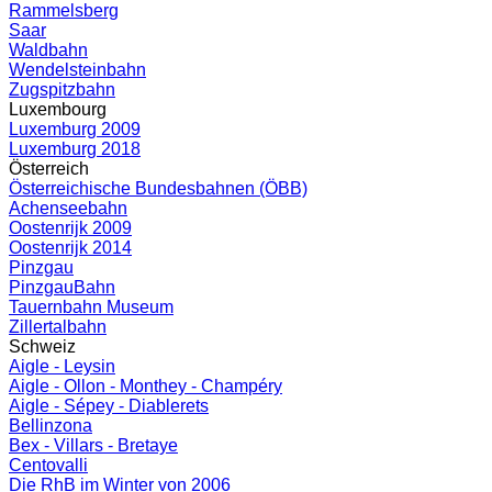
Rammelsberg
Saar
Waldbahn
Wendelsteinbahn
Zugspitzbahn
Luxembourg
Luxemburg 2009
Luxemburg 2018
Österreich
Österreichische Bundesbahnen (ÖBB)
Achenseebahn
Oostenrijk 2009
Oostenrijk 2014
Pinzgau
PinzgauBahn
Tauernbahn Museum
Zillertalbahn
Schweiz
Aigle - Leysin
Aigle - Ollon - Monthey - Champéry
Aigle - Sépey - Diablerets
Bellinzona
Bex - Villars - Bretaye
Centovalli
Die RhB im Winter von 2006