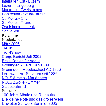
Interlaken Ost - Luzern
Luzern - Engelberg
Montreux - Zweisimmen
Pontresina - Scuol-Tarasp
St. Moritz - Chur
St. Moritz - Tirano
Zweisimmen - Lenk
Schließen
Kurzfilme
Niederlande
März 2005
TreiNS
TreiNShow
Cargo Bericht Juli 2005
Erste Kohlen für Veolia
Groningen - Delfzijl ab 1884
Groningen - Roodeschool AD 1866
Leeuwarden - Stavoren seit 1886
NOLS Almelo - Mariënberg
NOLS Zwolle - Emmen
Staatsbahn "B"
Schweiz
100 Jahre Albula und Ruinaulta
Die kleine Rote und das große Weiß
Unwetter Schweiz Sommer 2005