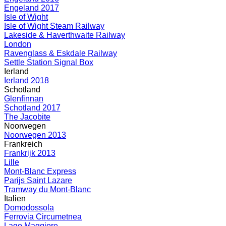
Engeland 2017
Isle of Wight
Isle of Wight Steam Railway
Lakeside & Haverthwaite Railway
London
Ravenglass & Eskdale Railway
Settle Station Signal Box
Ierland
Ierland 2018
Schotland
Glenfinnan
Schotland 2017
The Jacobite
Noorwegen
Noorwegen 2013
Frankreich
Frankrijk 2013
Lille
Mont-Blanc Express
Parijs Saint Lazare
Tramway du Mont-Blanc
Italien
Domodossola
Ferrovia Circumetnea
Lago Maggiore