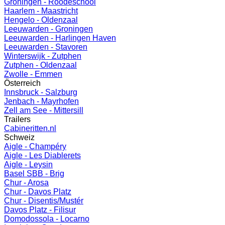
Groningen - Roodeschool
Haarlem - Maastricht
Hengelo - Oldenzaal
Leeuwarden - Groningen
Leeuwarden - Harlingen Haven
Leeuwarden - Stavoren
Winterswijk - Zutphen
Zutphen - Oldenzaal
Zwolle - Emmen
Österreich
Innsbruck - Salzburg
Jenbach - Mayrhofen
Zell am See - Mittersill
Trailers
Cabineritten.nl
Schweiz
Aigle - Champéry
Aigle - Les Diablerets
Aigle - Leysin
Basel SBB - Brig
Chur - Arosa
Chur - Davos Platz
Chur - Disentis/Mustér
Davos Platz - Filisur
Domodossola - Locarno