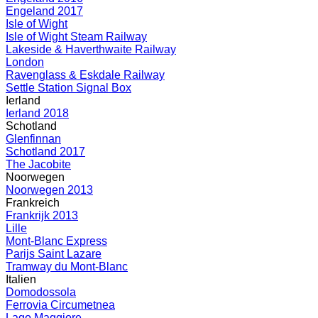
Engeland 2017
Isle of Wight
Isle of Wight Steam Railway
Lakeside & Haverthwaite Railway
London
Ravenglass & Eskdale Railway
Settle Station Signal Box
Ierland
Ierland 2018
Schotland
Glenfinnan
Schotland 2017
The Jacobite
Noorwegen
Noorwegen 2013
Frankreich
Frankrijk 2013
Lille
Mont-Blanc Express
Parijs Saint Lazare
Tramway du Mont-Blanc
Italien
Domodossola
Ferrovia Circumetnea
Lago Maggiore