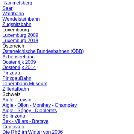
Rammelsberg
Saar
Waldbahn
Wendelsteinbahn
Zugspitzbahn
Luxembourg
Luxemburg 2009
Luxemburg 2018
Österreich
Österreichische Bundesbahnen (ÖBB)
Achenseebahn
Oostenrijk 2009
Oostenrijk 2014
Pinzgau
PinzgauBahn
Tauernbahn Museum
Zillertalbahn
Schweiz
Aigle - Leysin
Aigle - Ollon - Monthey - Champéry
Aigle - Sépey - Diablerets
Bellinzona
Bex - Villars - Bretaye
Centovalli
Die RhB im Winter von 2006