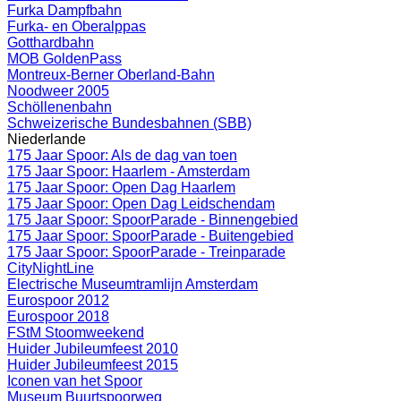
Furka Dampfbahn
Furka- en Oberalppas
Gotthardbahn
MOB GoldenPass
Montreux-Berner Oberland-Bahn
Noodweer 2005
Schöllenenbahn
Schweizerische Bundesbahnen (SBB)
Niederlande
175 Jaar Spoor: Als de dag van toen
175 Jaar Spoor: Haarlem - Amsterdam
175 Jaar Spoor: Open Dag Haarlem
175 Jaar Spoor: Open Dag Leidschendam
175 Jaar Spoor: SpoorParade - Binnengebied
175 Jaar Spoor: SpoorParade - Buitengebied
175 Jaar Spoor: SpoorParade - Treinparade
CityNightLine
Electrische Museumtramlijn Amsterdam
Eurospoor 2012
Eurospoor 2018
FStM Stoomweekend
Huider Jubileumfeest 2010
Huider Jubileumfeest 2015
Iconen van het Spoor
Museum Buurtspoorweg