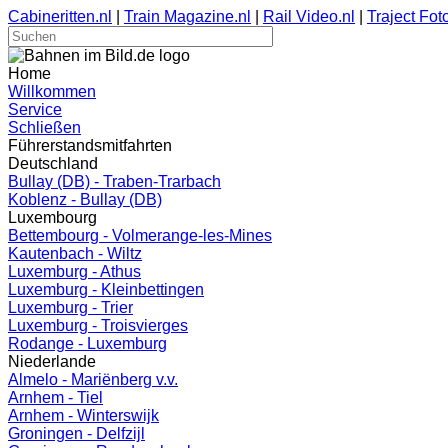
Cabineritten.nl
|
Train Magazine.nl
|
Rail Video.nl
|
Traject Foto
Home
Willkommen
Service
Schließen
Führerstandsmitfahrten
Deutschland
Bullay (DB) - Traben-Trarbach
Koblenz - Bullay (DB)
Luxembourg
Bettembourg - Volmerange-les-Mines
Kautenbach - Wiltz
Luxemburg - Athus
Luxemburg - Kleinbettingen
Luxemburg - Trier
Luxemburg - Troisvierges
Rodange - Luxemburg
Niederlande
Almelo - Mariënberg v.v.
Arnhem - Tiel
Arnhem - Winterswijk
Groningen - Delfzijl