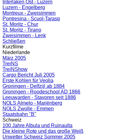
Interlaken Ost - Luzern
Luzern - Engelberg
Montreux - Zweisimmen
Pontresina - Scuol-Tarasp
St. Moritz - Chur
St. Moritz - Tirano
Zweisimmen - Lenk
Schließen
Kurzfilme
Niederlande
März 2005
TreiNS
TreiNShow
Cargo Bericht Juli 2005
Erste Kohlen für Veolia
Groningen - Delfzijl ab 1884
Groningen - Roodeschool AD 1866
Leeuwarden - Stavoren seit 1886
NOLS Almelo - Mariënberg
NOLS Zwolle - Emmen
Staatsbahn "B"
Schweiz
100 Jahre Albula und Ruinaulta
Die kleine Rote und das große Weiß
Unwetter Schweiz Sommer 2005