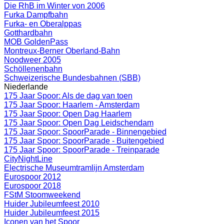
Die RhB im Winter von 2006
Furka Dampfbahn
Furka- en Oberalppas
Gotthardbahn
MOB GoldenPass
Montreux-Berner Oberland-Bahn
Noodweer 2005
Schöllenenbahn
Schweizerische Bundesbahnen (SBB)
Niederlande
175 Jaar Spoor: Als de dag van toen
175 Jaar Spoor: Haarlem - Amsterdam
175 Jaar Spoor: Open Dag Haarlem
175 Jaar Spoor: Open Dag Leidschendam
175 Jaar Spoor: SpoorParade - Binnengebied
175 Jaar Spoor: SpoorParade - Buitengebied
175 Jaar Spoor: SpoorParade - Treinparade
CityNightLine
Electrische Museumtramlijn Amsterdam
Eurospoor 2012
Eurospoor 2018
FStM Stoomweekend
Huider Jubileumfeest 2010
Huider Jubileumfeest 2015
Iconen van het Spoor