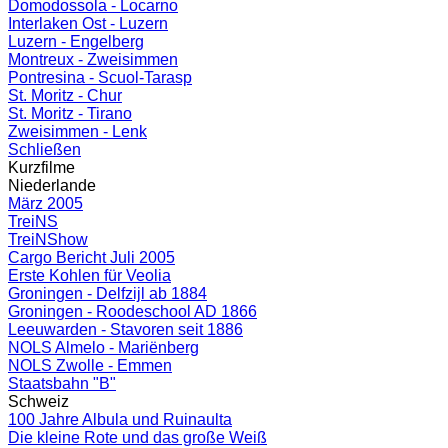
Domodossola - Locarno
Interlaken Ost - Luzern
Luzern - Engelberg
Montreux - Zweisimmen
Pontresina - Scuol-Tarasp
St. Moritz - Chur
St. Moritz - Tirano
Zweisimmen - Lenk
Schließen
Kurzfilme
Niederlande
März 2005
TreiNS
TreiNShow
Cargo Bericht Juli 2005
Erste Kohlen für Veolia
Groningen - Delfzijl ab 1884
Groningen - Roodeschool AD 1866
Leeuwarden - Stavoren seit 1886
NOLS Almelo - Mariënberg
NOLS Zwolle - Emmen
Staatsbahn "B"
Schweiz
100 Jahre Albula und Ruinaulta
Die kleine Rote und das große Weiß