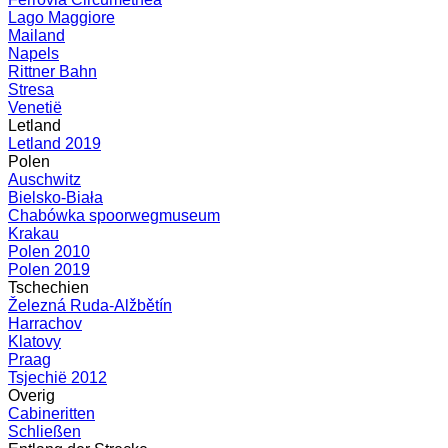
Lago Maggiore
Mailand
Napels
Rittner Bahn
Stresa
Venetië
Letland
Letland 2019
Polen
Auschwitz
Bielsko-Biała
Chabówka spoorwegmuseum
Krakau
Polen 2010
Polen 2019
Tschechien
Železná Ruda-Alžbětín
Harrachov
Klatovy
Praag
Tsjechië 2012
Overig
Cabineritten
Schließen