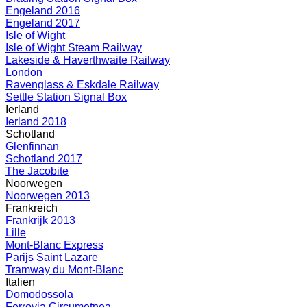
Engeland 2016
Engeland 2017
Isle of Wight
Isle of Wight Steam Railway
Lakeside & Haverthwaite Railway
London
Ravenglass & Eskdale Railway
Settle Station Signal Box
Ierland
Ierland 2018
Schotland
Glenfinnan
Schotland 2017
The Jacobite
Noorwegen
Noorwegen 2013
Frankreich
Frankrijk 2013
Lille
Mont-Blanc Express
Parijs Saint Lazare
Tramway du Mont-Blanc
Italien
Domodossola
Ferrovia Circumetnea