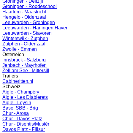
Groningen - Delfzijl
Groningen - Roodeschool
Haarlem - Maastricht
Hengelo - Oldenzaal
Leeuwarden - Groningen
Leeuwarden - Harlingen Haven
Leeuwarden - Stavoren
Winterswijk - Zutphen
Zutphen - Oldenzaal
Zwolle - Emmen
Österreich
Innsbruck - Salzburg
Jenbach - Mayrhofen
Zell am See - Mittersill
Trailers
Cabineritten.nl
Schweiz
Aigle - Champéry
Aigle - Les Diablerets
Aigle - Leysin
Basel SBB - Brig
Chur - Arosa
Chur - Davos Platz
Chur - Disentis/Mustér
Davos Platz - Filisur