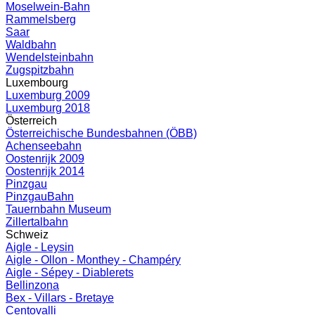
Moselwein-Bahn
Rammelsberg
Saar
Waldbahn
Wendelsteinbahn
Zugspitzbahn
Luxembourg
Luxemburg 2009
Luxemburg 2018
Österreich
Österreichische Bundesbahnen (ÖBB)
Achenseebahn
Oostenrijk 2009
Oostenrijk 2014
Pinzgau
PinzgauBahn
Tauernbahn Museum
Zillertalbahn
Schweiz
Aigle - Leysin
Aigle - Ollon - Monthey - Champéry
Aigle - Sépey - Diablerets
Bellinzona
Bex - Villars - Bretaye
Centovalli