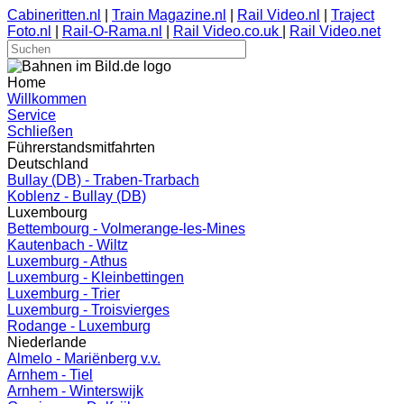
Cabineritten.nl
|
Train Magazine.nl
|
Rail Video.nl
|
Traject
Foto.nl
|
Rail-O-Rama.nl
|
Rail Video.co.uk
|
Rail Video.net
Home
Willkommen
Service
Schließen
Führerstandsmitfahrten
Deutschland
Bullay (DB) - Traben-Trarbach
Koblenz - Bullay (DB)
Luxembourg
Bettembourg - Volmerange-les-Mines
Kautenbach - Wiltz
Luxemburg - Athus
Luxemburg - Kleinbettingen
Luxemburg - Trier
Luxemburg - Troisvierges
Rodange - Luxemburg
Niederlande
Almelo - Mariënberg v.v.
Arnhem - Tiel
Arnhem - Winterswijk