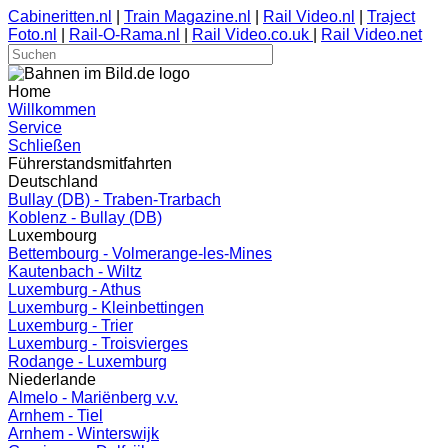
Cabineritten.nl
|
Train Magazine.nl
|
Rail Video.nl
|
Traject
Foto.nl
|
Rail-O-Rama.nl
|
Rail Video.co.uk
|
Rail Video.net
Home
Willkommen
Service
Schließen
Führerstandsmitfahrten
Deutschland
Bullay (DB) - Traben-Trarbach
Koblenz - Bullay (DB)
Luxembourg
Bettembourg - Volmerange-les-Mines
Kautenbach - Wiltz
Luxemburg - Athus
Luxemburg - Kleinbettingen
Luxemburg - Trier
Luxemburg - Troisvierges
Rodange - Luxemburg
Niederlande
Almelo - Mariënberg v.v.
Arnhem - Tiel
Arnhem - Winterswijk