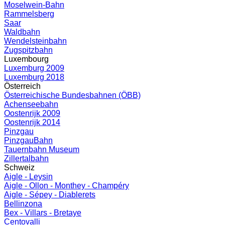
Moselwein-Bahn
Rammelsberg
Saar
Waldbahn
Wendelsteinbahn
Zugspitzbahn
Luxembourg
Luxemburg 2009
Luxemburg 2018
Österreich
Österreichische Bundesbahnen (ÖBB)
Achenseebahn
Oostenrijk 2009
Oostenrijk 2014
Pinzgau
PinzgauBahn
Tauernbahn Museum
Zillertalbahn
Schweiz
Aigle - Leysin
Aigle - Ollon - Monthey - Champéry
Aigle - Sépey - Diablerets
Bellinzona
Bex - Villars - Bretaye
Centovalli