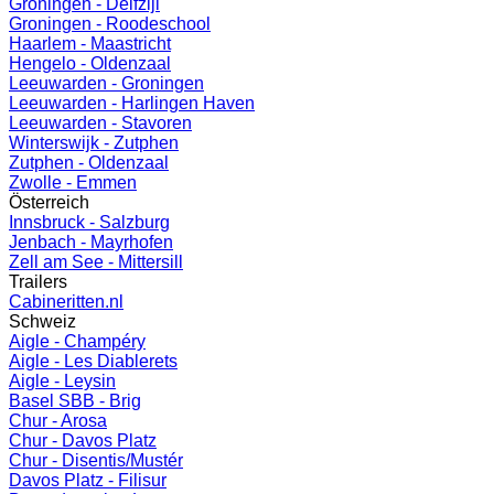
Groningen - Delfzijl
Groningen - Roodeschool
Haarlem - Maastricht
Hengelo - Oldenzaal
Leeuwarden - Groningen
Leeuwarden - Harlingen Haven
Leeuwarden - Stavoren
Winterswijk - Zutphen
Zutphen - Oldenzaal
Zwolle - Emmen
Österreich
Innsbruck - Salzburg
Jenbach - Mayrhofen
Zell am See - Mittersill
Trailers
Cabineritten.nl
Schweiz
Aigle - Champéry
Aigle - Les Diablerets
Aigle - Leysin
Basel SBB - Brig
Chur - Arosa
Chur - Davos Platz
Chur - Disentis/Mustér
Davos Platz - Filisur