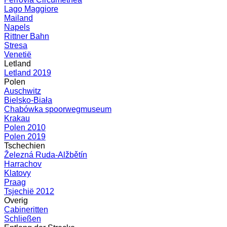
Lago Maggiore
Mailand
Napels
Rittner Bahn
Stresa
Venetië
Letland
Letland 2019
Polen
Auschwitz
Bielsko-Biała
Chabówka spoorwegmuseum
Krakau
Polen 2010
Polen 2019
Tschechien
Železná Ruda-Alžbětín
Harrachov
Klatovy
Praag
Tsjechië 2012
Overig
Cabineritten
Schließen