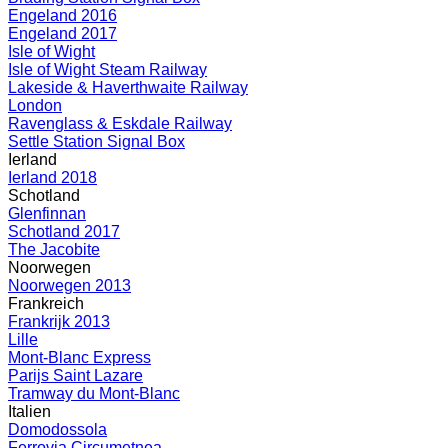
Engeland 2016
Engeland 2017
Isle of Wight
Isle of Wight Steam Railway
Lakeside & Haverthwaite Railway
London
Ravenglass & Eskdale Railway
Settle Station Signal Box
Ierland
Ierland 2018
Schotland
Glenfinnan
Schotland 2017
The Jacobite
Noorwegen
Noorwegen 2013
Frankreich
Frankrijk 2013
Lille
Mont-Blanc Express
Parijs Saint Lazare
Tramway du Mont-Blanc
Italien
Domodossola
Ferrovia Circumetnea