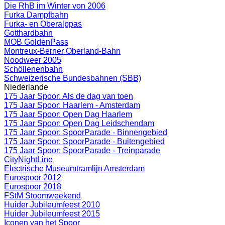
Die RhB im Winter von 2006
Furka Dampfbahn
Furka- en Oberalppas
Gotthardbahn
MOB GoldenPass
Montreux-Berner Oberland-Bahn
Noodweer 2005
Schöllenenbahn
Schweizerische Bundesbahnen (SBB)
Niederlande
175 Jaar Spoor: Als de dag van toen
175 Jaar Spoor: Haarlem - Amsterdam
175 Jaar Spoor: Open Dag Haarlem
175 Jaar Spoor: Open Dag Leidschendam
175 Jaar Spoor: SpoorParade - Binnengebied
175 Jaar Spoor: SpoorParade - Buitengebied
175 Jaar Spoor: SpoorParade - Treinparade
CityNightLine
Electrische Museumtramlijn Amsterdam
Eurospoor 2012
Eurospoor 2018
FStM Stoomweekend
Huider Jubileumfeest 2010
Huider Jubileumfeest 2015
Iconen van het Spoor