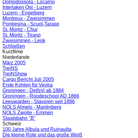
Domodossola - Locarno
Interlaken Ost - Luzern
Luzern - Engelberg
Montreux - Zweisimmen
Pontresina - Scuol-Tarasp
St. Moritz - Chur
St. Moritz - Tirano
Zweisimmen - Lenk
Schließen
Kurzfilme
Niederlande
März 2005
TreiNS
TreiNShow
Cargo Bericht Juli 2005
Erste Kohlen für Veolia
Groningen - Delfzijl ab 1884
Groningen - Roodeschool AD 1866
Leeuwarden - Stavoren seit 1886
NOLS Almelo - Mariënberg
NOLS Zwolle - Emmen
Staatsbahn "B"
Schweiz
100 Jahre Albula und Ruinaulta
Die kleine Rote und das große Weiß