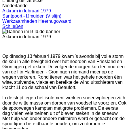
Entlang der Strecke
Niederlande
Akkrum in februari 1979
Santpoort - IJmuiden (Vislijn)
Werkzaamheden Heerhugowaard
Schließen
Akkrum in februari 1979
Op dinsdag 13 februari 1979 kwam 's avonds bij volle storm
de kou in alle hevigheid over het noorden van Friesland en
Groningen getrokken. De volgende morgen kon ten noorden
van de lijn Harlingen - Groningen niemand meer op de
wegen verkeren. Rond tienen was het gehele noorden één
witte, stuivende, vlakte en bereikte de wind uitschieters van
kracht 11 op de schaal van Beaufort.
In de strijd tegen het isolement werkten sneeuwploegen zich
door de witte massa om dorpen van voedsel te voorzien. Ook
de spoorwegen kampten met grote problemen. De eerste
dag vielen vele treinen uit of bleven steken in de sneeuw.
Met hulp van onder andere militairen werd er getracht om de
spoorlijnen bereidbaar te houden, om zo dorpen te
bevoorraden.