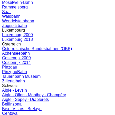
Moselwein-Bahn
Rammelsberg
Saar
Waldbahn
Wendelsteinbahn
Zugspitzbahn
Luxembourg
Luxemburg 2009
Luxemburg 2018
Österreich
Österreichische Bundesbahnen (ÖBB)
Achenseebahn
Oostenrijk 2009
Oostenrijk 2014
Pinzgau
PinzgauBahn
Tauernbahn Museum
Zillertalbahn
Schweiz
Aigle - Leysin
Aigle - Ollon - Monthey - Champéry
Aigle - Sépey - Diablerets
Bellinzona
Bex - Villars - Bretaye
Centovalli