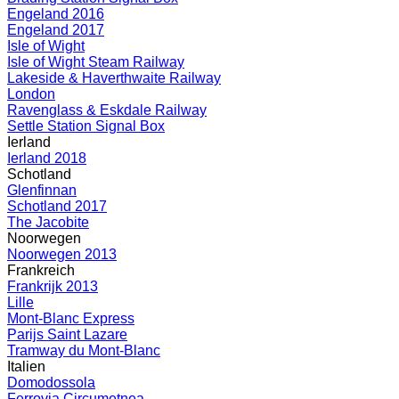
Engeland 2016
Engeland 2017
Isle of Wight
Isle of Wight Steam Railway
Lakeside & Haverthwaite Railway
London
Ravenglass & Eskdale Railway
Settle Station Signal Box
Ierland
Ierland 2018
Schotland
Glenfinnan
Schotland 2017
The Jacobite
Noorwegen
Noorwegen 2013
Frankreich
Frankrijk 2013
Lille
Mont-Blanc Express
Parijs Saint Lazare
Tramway du Mont-Blanc
Italien
Domodossola
Ferrovia Circumetnea