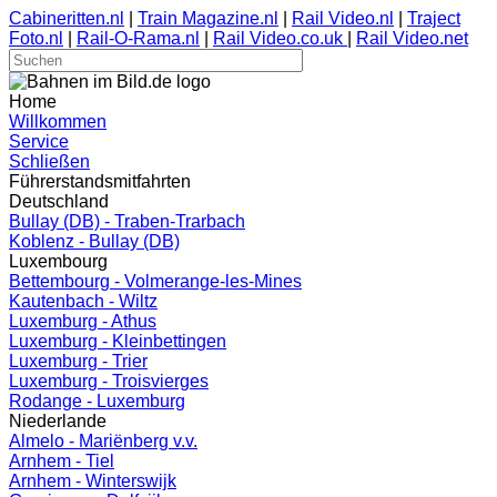
Cabineritten.nl
|
Train Magazine.nl
|
Rail Video.nl
|
Traject
Foto.nl
|
Rail-O-Rama.nl
|
Rail Video.co.uk
|
Rail Video.net
Home
Willkommen
Service
Schließen
Führerstandsmitfahrten
Deutschland
Bullay (DB) - Traben-Trarbach
Koblenz - Bullay (DB)
Luxembourg
Bettembourg - Volmerange-les-Mines
Kautenbach - Wiltz
Luxemburg - Athus
Luxemburg - Kleinbettingen
Luxemburg - Trier
Luxemburg - Troisvierges
Rodange - Luxemburg
Niederlande
Almelo - Mariënberg v.v.
Arnhem - Tiel
Arnhem - Winterswijk