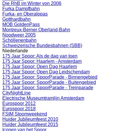
Die RhB im Winter von 2006
Furka Dampfbahn
Furka- en Oberalppas
Gotthardbahn
MOB GoldenPass
Montreux-Berner Oberland-Bahn
Noodweer 2005
Schöllenenbahn
Schweizerische Bundesbahnen (SBB)
Niederlande
175 Jaar Spoor: Als de dag van toen
175 Jaar Spoor: Haarlem - Amsterdam
175 Jaar Spoor: Open Dag Haarlem
175 Jaar Spoor: Open Dag Leidschendam
175 Jaar Spoor: SpoorParade - Binnengebied
175 Jaar Spoor: SpoorParade - Buitengebied
175 Jaar Spoor: SpoorParade - Treinparade
CityNightLine
Electrische Museumtramlijn Amsterdam
Eurospoor 2012
Eurospoor 2018
FStM Stoomweekend
Huider Jubileumfeest 2010
Huider Jubileumfeest 2015
Iconen van het Spoor