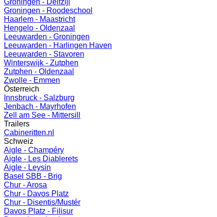
Groningen - Delfzijl
Groningen - Roodeschool
Haarlem - Maastricht
Hengelo - Oldenzaal
Leeuwarden - Groningen
Leeuwarden - Harlingen Haven
Leeuwarden - Stavoren
Winterswijk - Zutphen
Zutphen - Oldenzaal
Zwolle - Emmen
Österreich
Innsbruck - Salzburg
Jenbach - Mayrhofen
Zell am See - Mittersill
Trailers
Cabineritten.nl
Schweiz
Aigle - Champéry
Aigle - Les Diablerets
Aigle - Leysin
Basel SBB - Brig
Chur - Arosa
Chur - Davos Platz
Chur - Disentis/Mustér
Davos Platz - Filisur