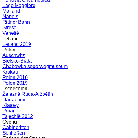
Lago Maggiore
Mailand
Napels
Rittner Bahn
Stresa
Venetië
Letland
Letland 2019
Polen
Auschwitz
Bielsko-Biała
Chabówka spoorwegmuseum
Krakau
Polen 2010
Polen 2019
Tschechien
Železná Ruda-Alžbětín
Harrachov
Klatovy
Praag
Tsjechië 2012
Overig
Cabineritten
Schließen