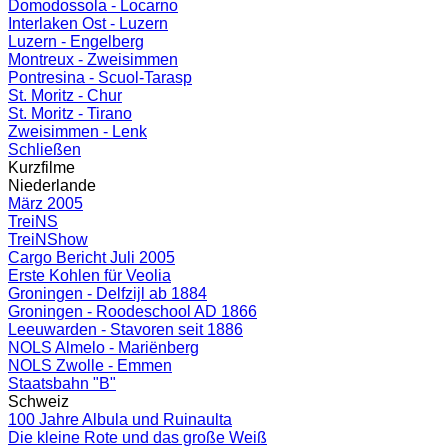
Domodossola - Locarno
Interlaken Ost - Luzern
Luzern - Engelberg
Montreux - Zweisimmen
Pontresina - Scuol-Tarasp
St. Moritz - Chur
St. Moritz - Tirano
Zweisimmen - Lenk
Schließen
Kurzfilme
Niederlande
März 2005
TreiNS
TreiNShow
Cargo Bericht Juli 2005
Erste Kohlen für Veolia
Groningen - Delfzijl ab 1884
Groningen - Roodeschool AD 1866
Leeuwarden - Stavoren seit 1886
NOLS Almelo - Mariënberg
NOLS Zwolle - Emmen
Staatsbahn "B"
Schweiz
100 Jahre Albula und Ruinaulta
Die kleine Rote und das große Weiß