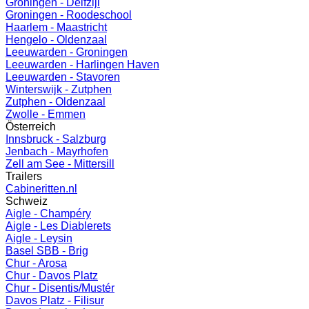
Groningen - Delfzijl
Groningen - Roodeschool
Haarlem - Maastricht
Hengelo - Oldenzaal
Leeuwarden - Groningen
Leeuwarden - Harlingen Haven
Leeuwarden - Stavoren
Winterswijk - Zutphen
Zutphen - Oldenzaal
Zwolle - Emmen
Österreich
Innsbruck - Salzburg
Jenbach - Mayrhofen
Zell am See - Mittersill
Trailers
Cabineritten.nl
Schweiz
Aigle - Champéry
Aigle - Les Diablerets
Aigle - Leysin
Basel SBB - Brig
Chur - Arosa
Chur - Davos Platz
Chur - Disentis/Mustér
Davos Platz - Filisur