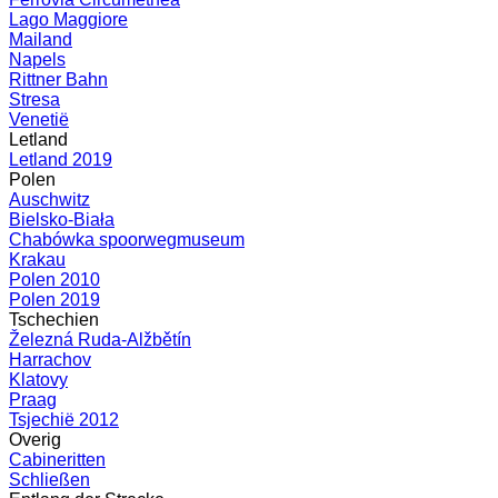
Lago Maggiore
Mailand
Napels
Rittner Bahn
Stresa
Venetië
Letland
Letland 2019
Polen
Auschwitz
Bielsko-Biała
Chabówka spoorwegmuseum
Krakau
Polen 2010
Polen 2019
Tschechien
Železná Ruda-Alžbětín
Harrachov
Klatovy
Praag
Tsjechië 2012
Overig
Cabineritten
Schließen