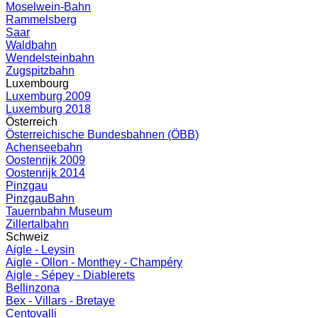
Moselwein-Bahn
Rammelsberg
Saar
Waldbahn
Wendelsteinbahn
Zugspitzbahn
Luxembourg
Luxemburg 2009
Luxemburg 2018
Österreich
Österreichische Bundesbahnen (ÖBB)
Achenseebahn
Oostenrijk 2009
Oostenrijk 2014
Pinzgau
PinzgauBahn
Tauernbahn Museum
Zillertalbahn
Schweiz
Aigle - Leysin
Aigle - Ollon - Monthey - Champéry
Aigle - Sépey - Diablerets
Bellinzona
Bex - Villars - Bretaye
Centovalli