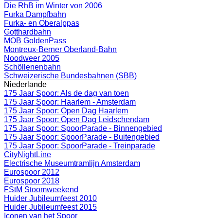
Die RhB im Winter von 2006
Furka Dampfbahn
Furka- en Oberalppas
Gotthardbahn
MOB GoldenPass
Montreux-Berner Oberland-Bahn
Noodweer 2005
Schöllenenbahn
Schweizerische Bundesbahnen (SBB)
Niederlande
175 Jaar Spoor: Als de dag van toen
175 Jaar Spoor: Haarlem - Amsterdam
175 Jaar Spoor: Open Dag Haarlem
175 Jaar Spoor: Open Dag Leidschendam
175 Jaar Spoor: SpoorParade - Binnengebied
175 Jaar Spoor: SpoorParade - Buitengebied
175 Jaar Spoor: SpoorParade - Treinparade
CityNightLine
Electrische Museumtramlijn Amsterdam
Eurospoor 2012
Eurospoor 2018
FStM Stoomweekend
Huider Jubileumfeest 2010
Huider Jubileumfeest 2015
Iconen van het Spoor