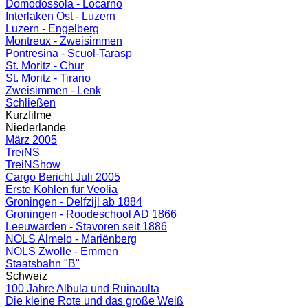
Domodossola - Locarno
Interlaken Ost - Luzern
Luzern - Engelberg
Montreux - Zweisimmen
Pontresina - Scuol-Tarasp
St. Moritz - Chur
St. Moritz - Tirano
Zweisimmen - Lenk
Schließen
Kurzfilme
Niederlande
März 2005
TreiNS
TreiNShow
Cargo Bericht Juli 2005
Erste Kohlen für Veolia
Groningen - Delfzijl ab 1884
Groningen - Roodeschool AD 1866
Leeuwarden - Stavoren seit 1886
NOLS Almelo - Mariënberg
NOLS Zwolle - Emmen
Staatsbahn "B"
Schweiz
100 Jahre Albula und Ruinaulta
Die kleine Rote und das große Weiß