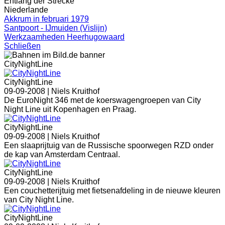
Entlang der Strecke
Niederlande
Akkrum in februari 1979
Santpoort - IJmuiden (Vislijn)
Werkzaamheden Heerhugowaard
Schließen
CityNightLine
CityNightLine
09-09-2008 |
Niels Kruithof
De EuroNight 346 met de koerswagengroepen van City
Night Line uit Kopenhagen en Praag.
CityNightLine
09-09-2008 |
Niels Kruithof
Een slaaprijtuig van de Russische spoorwegen RZD onder
de kap van Amsterdam Centraal.
CityNightLine
09-09-2008 |
Niels Kruithof
Een couchetterijtuig met fietsenafdeling in de nieuwe kleuren
van City Night Line.
CityNightLine