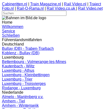
Cabineritten.nl
|
Train Magazine.nl
|
Rail Video.nl
|
Traject
Foto.nl
|
Rail-O-Rama.nl
|
Rail Video.co.uk
|
Rail Video.net
Home
Willkommen
Service
Schließen
Führerstandsmitfahrten
Deutschland
Bullay (DB) - Traben-Trarbach
Koblenz - Bullay (DB)
Luxembourg
Bettembourg - Volmerange-les-Mines
Kautenbach - Wiltz
Luxemburg - Athus
Luxemburg - Kleinbettingen
Luxemburg - Trier
Luxemburg - Troisvierges
Rodange - Luxemburg
Niederlande
Almelo - Mariënberg v.v.
Arnhem - Tiel
Arnhem - Winterswijk