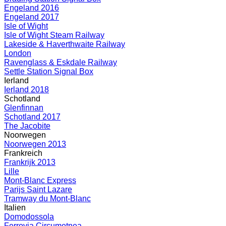
Engeland 2016
Engeland 2017
Isle of Wight
Isle of Wight Steam Railway
Lakeside & Haverthwaite Railway
London
Ravenglass & Eskdale Railway
Settle Station Signal Box
Ierland
Ierland 2018
Schotland
Glenfinnan
Schotland 2017
The Jacobite
Noorwegen
Noorwegen 2013
Frankreich
Frankrijk 2013
Lille
Mont-Blanc Express
Parijs Saint Lazare
Tramway du Mont-Blanc
Italien
Domodossola
Ferrovia Circumetnea