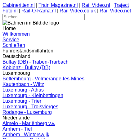
Cabineritten.nl
|
Train Magazine.nl
|
Rail Video.nl
|
Traject
Foto.nl
|
Rail-O-Rama.nl
|
Rail Video.co.uk
|
Rail Video.net
Home
Willkommen
Service
Schließen
Führerstandsmitfahrten
Deutschland
Bullay (DB) - Traben-Trarbach
Koblenz - Bullay (DB)
Luxembourg
Bettembourg - Volmerange-les-Mines
Kautenbach - Wiltz
Luxemburg - Athus
Luxemburg - Kleinbettingen
Luxemburg - Trier
Luxemburg - Troisvierges
Rodange - Luxemburg
Niederlande
Almelo - Mariënberg v.v.
Arnhem - Tiel
Arnhem - Winterswijk