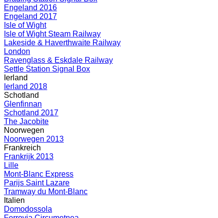
Engeland 2016
Engeland 2017
Isle of Wight
Isle of Wight Steam Railway
Lakeside & Haverthwaite Railway
London
Ravenglass & Eskdale Railway
Settle Station Signal Box
Ierland
Ierland 2018
Schotland
Glenfinnan
Schotland 2017
The Jacobite
Noorwegen
Noorwegen 2013
Frankreich
Frankrijk 2013
Lille
Mont-Blanc Express
Parijs Saint Lazare
Tramway du Mont-Blanc
Italien
Domodossola
Ferrovia Circumetnea