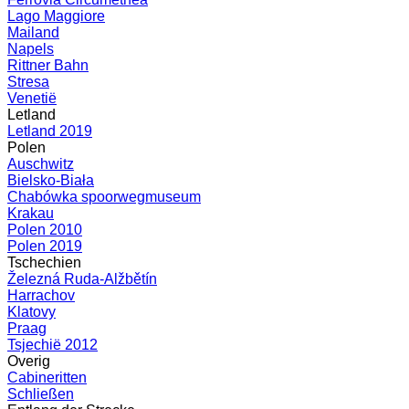
Lago Maggiore
Mailand
Napels
Rittner Bahn
Stresa
Venetië
Letland
Letland 2019
Polen
Auschwitz
Bielsko-Biała
Chabówka spoorwegmuseum
Krakau
Polen 2010
Polen 2019
Tschechien
Železná Ruda-Alžbětín
Harrachov
Klatovy
Praag
Tsjechië 2012
Overig
Cabineritten
Schließen