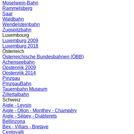
Moselwein-Bahn
Rammelsberg
Saar
Waldbahn
Wendelsteinbahn
Zugspitzbahn
Luxembourg
Luxemburg 2009
Luxemburg 2018
Österreich
Österreichische Bundesbahnen (ÖBB)
Achenseebahn
Oostenrijk 2009
Oostenrijk 2014
Pinzgau
PinzgauBahn
Tauernbahn Museum
Zillertalbahn
Schweiz
Aigle - Leysin
Aigle - Ollon - Monthey - Champéry
Aigle - Sépey - Diablerets
Bellinzona
Bex - Villars - Bretaye
Centovalli