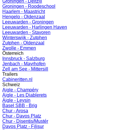
Groningen - Delfzijl
Groningen - Roodeschool
Haarlem - Maastricht
Hengelo - Oldenzaal
Leeuwarden - Groningen
Leeuwarden - Harlingen Haven
Leeuwarden - Stavoren
Winterswijk - Zutphen
Zutphen - Oldenzaal
Zwolle - Emmen
Österreich
Innsbruck - Salzburg
Jenbach - Mayrhofen
Zell am See - Mittersill
Trailers
Cabineritten.nl
Schweiz
Aigle - Champéry
Aigle - Les Diablerets
Aigle - Leysin
Basel SBB - Brig
Chur - Arosa
Chur - Davos Platz
Chur - Disentis/Mustér
Davos Platz - Filisur