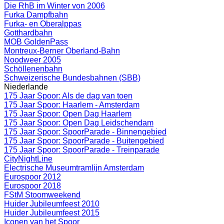
Die RhB im Winter von 2006
Furka Dampfbahn
Furka- en Oberalppas
Gotthardbahn
MOB GoldenPass
Montreux-Berner Oberland-Bahn
Noodweer 2005
Schöllenenbahn
Schweizerische Bundesbahnen (SBB)
Niederlande
175 Jaar Spoor: Als de dag van toen
175 Jaar Spoor: Haarlem - Amsterdam
175 Jaar Spoor: Open Dag Haarlem
175 Jaar Spoor: Open Dag Leidschendam
175 Jaar Spoor: SpoorParade - Binnengebied
175 Jaar Spoor: SpoorParade - Buitengebied
175 Jaar Spoor: SpoorParade - Treinparade
CityNightLine
Electrische Museumtramlijn Amsterdam
Eurospoor 2012
Eurospoor 2018
FStM Stoomweekend
Huider Jubileumfeest 2010
Huider Jubileumfeest 2015
Iconen van het Spoor