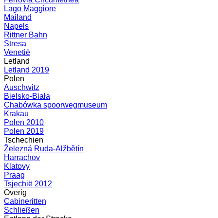
Lago Maggiore
Mailand
Napels
Rittner Bahn
Stresa
Venetië
Letland
Letland 2019
Polen
Auschwitz
Bielsko-Biała
Chabówka spoorwegmuseum
Krakau
Polen 2010
Polen 2019
Tschechien
Železná Ruda-Alžbětín
Harrachov
Klatovy
Praag
Tsjechië 2012
Overig
Cabineritten
Schließen