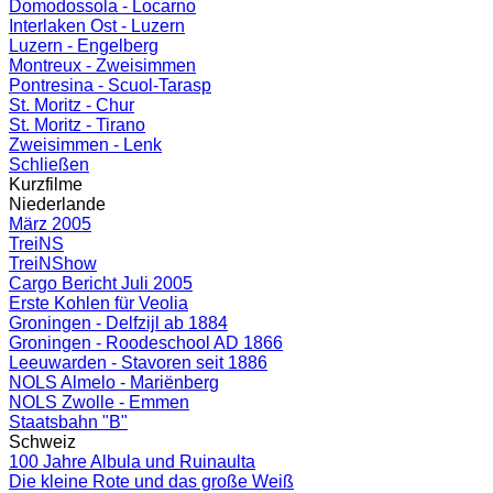
Domodossola - Locarno
Interlaken Ost - Luzern
Luzern - Engelberg
Montreux - Zweisimmen
Pontresina - Scuol-Tarasp
St. Moritz - Chur
St. Moritz - Tirano
Zweisimmen - Lenk
Schließen
Kurzfilme
Niederlande
März 2005
TreiNS
TreiNShow
Cargo Bericht Juli 2005
Erste Kohlen für Veolia
Groningen - Delfzijl ab 1884
Groningen - Roodeschool AD 1866
Leeuwarden - Stavoren seit 1886
NOLS Almelo - Mariënberg
NOLS Zwolle - Emmen
Staatsbahn "B"
Schweiz
100 Jahre Albula und Ruinaulta
Die kleine Rote und das große Weiß