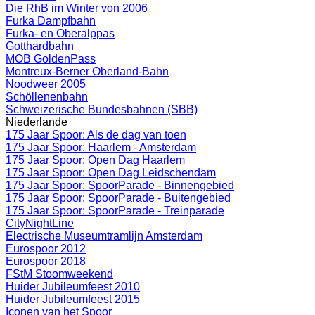
Die RhB im Winter von 2006
Furka Dampfbahn
Furka- en Oberalppas
Gotthardbahn
MOB GoldenPass
Montreux-Berner Oberland-Bahn
Noodweer 2005
Schöllenenbahn
Schweizerische Bundesbahnen (SBB)
Niederlande
175 Jaar Spoor: Als de dag van toen
175 Jaar Spoor: Haarlem - Amsterdam
175 Jaar Spoor: Open Dag Haarlem
175 Jaar Spoor: Open Dag Leidschendam
175 Jaar Spoor: SpoorParade - Binnengebied
175 Jaar Spoor: SpoorParade - Buitengebied
175 Jaar Spoor: SpoorParade - Treinparade
CityNightLine
Electrische Museumtramlijn Amsterdam
Eurospoor 2012
Eurospoor 2018
FStM Stoomweekend
Huider Jubileumfeest 2010
Huider Jubileumfeest 2015
Iconen van het Spoor