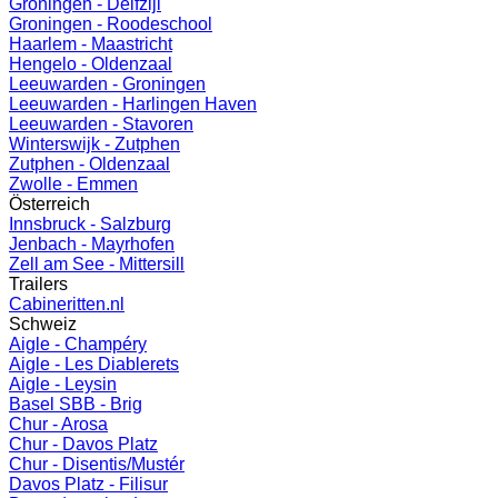
Groningen - Delfzijl
Groningen - Roodeschool
Haarlem - Maastricht
Hengelo - Oldenzaal
Leeuwarden - Groningen
Leeuwarden - Harlingen Haven
Leeuwarden - Stavoren
Winterswijk - Zutphen
Zutphen - Oldenzaal
Zwolle - Emmen
Österreich
Innsbruck - Salzburg
Jenbach - Mayrhofen
Zell am See - Mittersill
Trailers
Cabineritten.nl
Schweiz
Aigle - Champéry
Aigle - Les Diablerets
Aigle - Leysin
Basel SBB - Brig
Chur - Arosa
Chur - Davos Platz
Chur - Disentis/Mustér
Davos Platz - Filisur