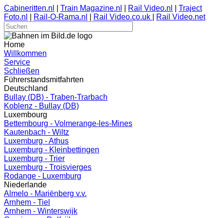
Cabineritten.nl
|
Train Magazine.nl
|
Rail Video.nl
|
Traject
Foto.nl
|
Rail-O-Rama.nl
|
Rail Video.co.uk
|
Rail Video.net
Home
Willkommen
Service
Schließen
Führerstandsmitfahrten
Deutschland
Bullay (DB) - Traben-Trarbach
Koblenz - Bullay (DB)
Luxembourg
Bettembourg - Volmerange-les-Mines
Kautenbach - Wiltz
Luxemburg - Athus
Luxemburg - Kleinbettingen
Luxemburg - Trier
Luxemburg - Troisvierges
Rodange - Luxemburg
Niederlande
Almelo - Mariënberg v.v.
Arnhem - Tiel
Arnhem - Winterswijk