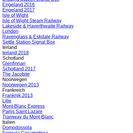
Engeland 2016
Engeland 2017
Isle of Wight
Isle of Wight Steam Railway
Lakeside & Haverthwaite Railway
London
Ravenglass & Eskdale Railway
Settle Station Signal Box
Ierland
Ierland 2018
Schotland
Glenfinnan
Schotland 2017
The Jacobite
Noorwegen
Noorwegen 2013
Frankreich
Frankrijk 2013
Lille
Mont-Blanc Express
Parijs Saint Lazare
Tramway du Mont-Blanc
Italien
Domodossola
Ferrovia Circumetnea