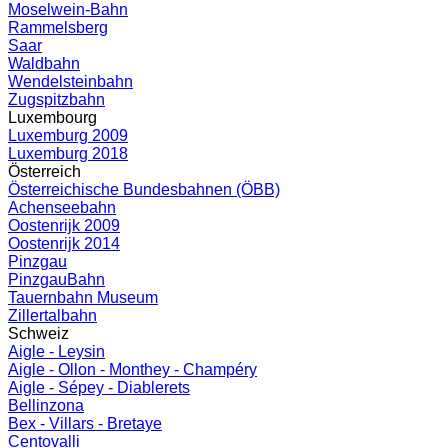
Moselwein-Bahn
Rammelsberg
Saar
Waldbahn
Wendelsteinbahn
Zugspitzbahn
Luxembourg
Luxemburg 2009
Luxemburg 2018
Österreich
Österreichische Bundesbahnen (ÖBB)
Achenseebahn
Oostenrijk 2009
Oostenrijk 2014
Pinzgau
PinzgauBahn
Tauernbahn Museum
Zillertalbahn
Schweiz
Aigle - Leysin
Aigle - Ollon - Monthey - Champéry
Aigle - Sépey - Diablerets
Bellinzona
Bex - Villars - Bretaye
Centovalli