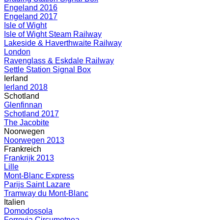
Engeland 2016
Engeland 2017
Isle of Wight
Isle of Wight Steam Railway
Lakeside & Haverthwaite Railway
London
Ravenglass & Eskdale Railway
Settle Station Signal Box
Ierland
Ierland 2018
Schotland
Glenfinnan
Schotland 2017
The Jacobite
Noorwegen
Noorwegen 2013
Frankreich
Frankrijk 2013
Lille
Mont-Blanc Express
Parijs Saint Lazare
Tramway du Mont-Blanc
Italien
Domodossola
Ferrovia Circumetnea