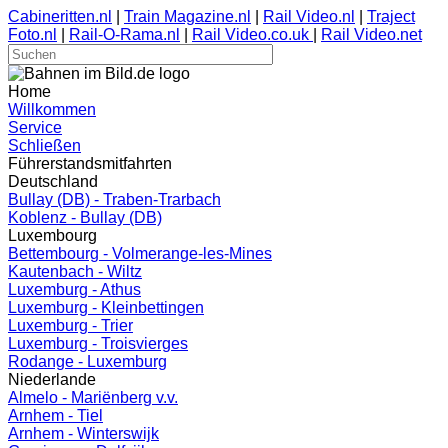
Cabineritten.nl
|
Train Magazine.nl
|
Rail Video.nl
|
Traject
Foto.nl
|
Rail-O-Rama.nl
|
Rail Video.co.uk
|
Rail Video.net
Home
Willkommen
Service
Schließen
Führerstandsmitfahrten
Deutschland
Bullay (DB) - Traben-Trarbach
Koblenz - Bullay (DB)
Luxembourg
Bettembourg - Volmerange-les-Mines
Kautenbach - Wiltz
Luxemburg - Athus
Luxemburg - Kleinbettingen
Luxemburg - Trier
Luxemburg - Troisvierges
Rodange - Luxemburg
Niederlande
Almelo - Mariënberg v.v.
Arnhem - Tiel
Arnhem - Winterswijk