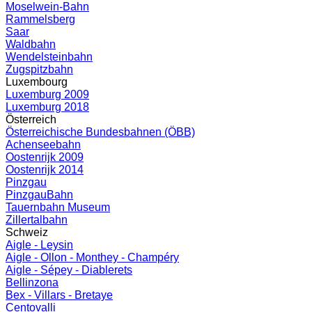
Moselwein-Bahn
Rammelsberg
Saar
Waldbahn
Wendelsteinbahn
Zugspitzbahn
Luxembourg
Luxemburg 2009
Luxemburg 2018
Österreich
Österreichische Bundesbahnen (ÖBB)
Achenseebahn
Oostenrijk 2009
Oostenrijk 2014
Pinzgau
PinzgauBahn
Tauernbahn Museum
Zillertalbahn
Schweiz
Aigle - Leysin
Aigle - Ollon - Monthey - Champéry
Aigle - Sépey - Diablerets
Bellinzona
Bex - Villars - Bretaye
Centovalli