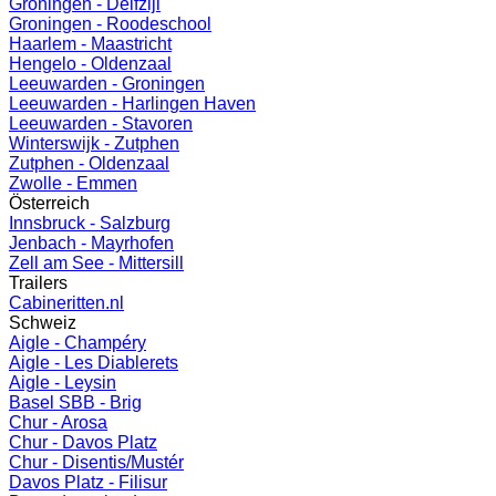
Groningen - Delfzijl
Groningen - Roodeschool
Haarlem - Maastricht
Hengelo - Oldenzaal
Leeuwarden - Groningen
Leeuwarden - Harlingen Haven
Leeuwarden - Stavoren
Winterswijk - Zutphen
Zutphen - Oldenzaal
Zwolle - Emmen
Österreich
Innsbruck - Salzburg
Jenbach - Mayrhofen
Zell am See - Mittersill
Trailers
Cabineritten.nl
Schweiz
Aigle - Champéry
Aigle - Les Diablerets
Aigle - Leysin
Basel SBB - Brig
Chur - Arosa
Chur - Davos Platz
Chur - Disentis/Mustér
Davos Platz - Filisur