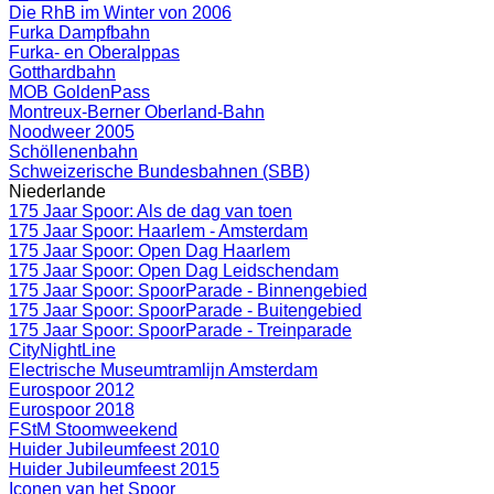
Die RhB im Winter von 2006
Furka Dampfbahn
Furka- en Oberalppas
Gotthardbahn
MOB GoldenPass
Montreux-Berner Oberland-Bahn
Noodweer 2005
Schöllenenbahn
Schweizerische Bundesbahnen (SBB)
Niederlande
175 Jaar Spoor: Als de dag van toen
175 Jaar Spoor: Haarlem - Amsterdam
175 Jaar Spoor: Open Dag Haarlem
175 Jaar Spoor: Open Dag Leidschendam
175 Jaar Spoor: SpoorParade - Binnengebied
175 Jaar Spoor: SpoorParade - Buitengebied
175 Jaar Spoor: SpoorParade - Treinparade
CityNightLine
Electrische Museumtramlijn Amsterdam
Eurospoor 2012
Eurospoor 2018
FStM Stoomweekend
Huider Jubileumfeest 2010
Huider Jubileumfeest 2015
Iconen van het Spoor