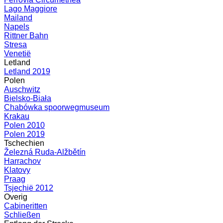
Lago Maggiore
Mailand
Napels
Rittner Bahn
Stresa
Venetië
Letland
Letland 2019
Polen
Auschwitz
Bielsko-Biała
Chabówka spoorwegmuseum
Krakau
Polen 2010
Polen 2019
Tschechien
Železná Ruda-Alžbětín
Harrachov
Klatovy
Praag
Tsjechië 2012
Overig
Cabineritten
Schließen