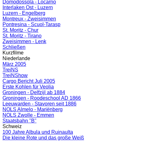
Domodossola - Locarno
Interlaken Ost - Luzern
Luzern - Engelberg
Montreux - Zweisimmen
Pontresina - Scuol-Tarasp
St. Moritz - Chur
St. Moritz - Tirano
Zweisimmen - Lenk
Schließen
Kurzfilme
Niederlande
März 2005
TreiNS
TreiNShow
Cargo Bericht Juli 2005
Erste Kohlen für Veolia
Groningen - Delfzijl ab 1884
Groningen - Roodeschool AD 1866
Leeuwarden - Stavoren seit 1886
NOLS Almelo - Mariënberg
NOLS Zwolle - Emmen
Staatsbahn "B"
Schweiz
100 Jahre Albula und Ruinaulta
Die kleine Rote und das große Weiß